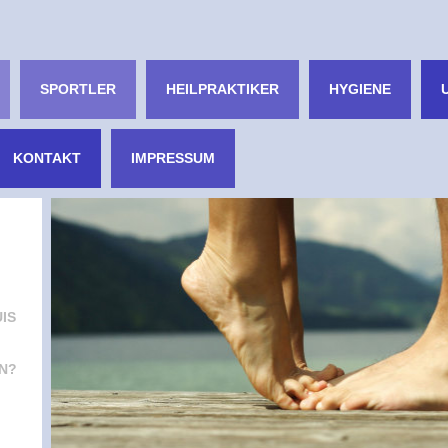
SPORTLER
HEILPRAKTIKER
HYGIENE
KONTAKT
IMPRESSUM
IS
N?