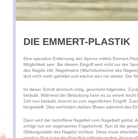
DIE EMMERT-PLASTIK
Eine operative Entfernung des Sporns mittels Emmert-Plasti
Möglichkeit sein. Bei diesem Eingriff wird nicht nur der Spo
des Nagels inkl. Nagelmatrix (Wachstumszone des Nagels). 
dort nicht mehr gebildet und wächst dort nie wieder. Der N
Ist dieser Schritt dennoch nötig, geschieht folgendes. Zun
betäubt. Während der Betäubung kann es zu einem leicht
Zeh nun betäubt, kommt es zum eigentlichen Eingriff. Zuer
hergestellt. Dies verhindert starkes Bluten während des Ein
Dann wird der betroffene Nagelteil vom Nagelbett gelöst. 
erfolgt nun ein sogenannter Fügelschnitt. Nun ist die gesa
(Bildungsstätte des Nagels) sichtbar. Diese muss ebenfalls
werden. Nun kann der Nagelteil entfernt werden. Ist nun al